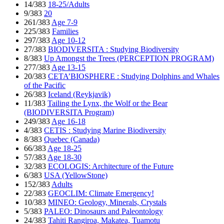
14/383
18-25/Adults
9/383
20
261/383
Age 7-9
225/383
Families
297/383
Age 10-12
27/383
BIODIVERSITA : Studying Biodiversity
8/383
Up Amongst the Trees (PERCEPTION PROGRAM)
277/383
Age 13-15
20/383
CETA’BIOSPHERE : Studying Dolphins and Whales
of the Pacific
26/383
Iceland (Reykjavik)
11/383
Tailing the Lynx, the Wolf or the Bear
(BIODIVERSITA Program)
249/383
Age 16-18
4/383
CETIS : Studying Marine Biodiversity
8/383
Quebec (Canada)
66/383
Age 18-25
57/383
Age 18-30
32/383
ECOLOGIS: Architecture of the Future
6/383
USA (YellowStone)
152/383
Adults
22/383
GEOCLIM: Climate Emergency!
10/383
MINEO: Geology, Minerals, Crystals
5/383
PALEO: Dinosaurs and Paleontology
24/383
Tahiti Rangiroa, Makatea, Tuamotu