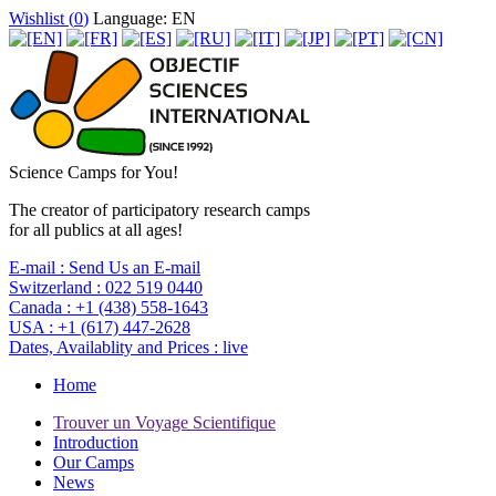
Wishlist (
0
)
Language: EN
Science Camps for You!
The creator of participatory research camps
for all publics at all ages!
E-mail :
Send Us an E-mail
Switzerland :
022 519 0440
Canada :
+1 (438) 558-1643
USA :
+1 (617) 447-2628
Dates, Availablity and Prices :
live
Home
Trouver un Voyage Scientifique
Introduction
Our Camps
News