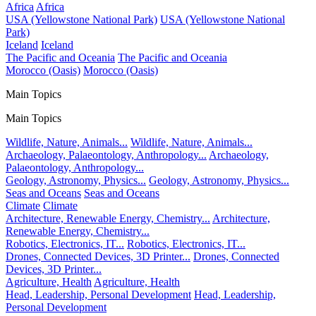
Africa
Africa
USA (Yellowstone National Park)
USA (Yellowstone National
Park)
Iceland
Iceland
The Pacific and Oceania
The Pacific and Oceania
Morocco (Oasis)
Morocco (Oasis)
Main Topics
Main Topics
Wildlife, Nature, Animals...
Wildlife, Nature, Animals...
Archaeology, Palaeontology, Anthropology...
Archaeology,
Palaeontology, Anthropology...
Geology, Astronomy, Physics...
Geology, Astronomy, Physics...
Seas and Oceans
Seas and Oceans
Climate
Climate
Architecture, Renewable Energy, Chemistry...
Architecture,
Renewable Energy, Chemistry...
Robotics, Electronics, IT...
Robotics, Electronics, IT...
Drones, Connected Devices, 3D Printer...
Drones, Connected
Devices, 3D Printer...
Agriculture, Health
Agriculture, Health
Head, Leadership, Personal Development
Head, Leadership,
Personal Development