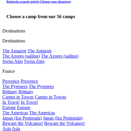
Recherche avancée activée (Cliquer pour désactiver)
Choose a camp from our
56
camps
Destinations
Destinations
The Amazon
The Amazon
The Azores (sailing)
The Azores (sailing)
Swiss Alps
Swiss Alps
France
Provence
Provence
The Pyrenees
The Pyrenees
Brittany
Brittany
Camps in Towns
Camps in Towns
In Town!
In Town!
Europe
Europe
The Americas
The Americas
Japan (Izu Peninsula)
Japan (Izu Peninsula)
Beware the Volcanos!
Beware the Volcanos!
Asia
Asia