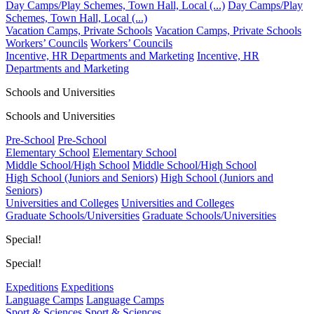
Day Camps/Play Schemes, Town Hall, Local (...)
Day Camps/Play
Schemes, Town Hall, Local (...)
Vacation Camps, Private Schools
Vacation Camps, Private Schools
Workers’ Councils
Workers’ Councils
Incentive, HR Departments and Marketing
Incentive, HR
Departments and Marketing
Schools and Universities
Schools and Universities
Pre-School
Pre-School
Elementary School
Elementary School
Middle School/High School
Middle School/High School
High School (Juniors and Seniors)
High School (Juniors and
Seniors)
Universities and Colleges
Universities and Colleges
Graduate Schools/Universities
Graduate Schools/Universities
Special!
Special!
Expeditions
Expeditions
Language Camps
Language Camps
Sport & Sciences
Sport & Sciences