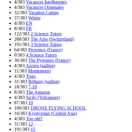
4/383
Vacances Intelligentes
4/383
Vacances Originales
32/383
Vacation Camps
37/383
Winter
4/383
EN
8/383
FR
122/383
2 Science Tutors
268/383
The Alps (Switzerland)
191/383
3 Science Tutors
64/383
Provence (France)
9/383
4 Science Tutors
36/383
The Pyrenees (France)
4/383
Azores (sailing)
11/383
Montenegro
4/383
Togo
31/383
Brittany (sailing)
18/383
7-18
8/383
The Amazon
4/383
Sicily (Volcanoes)
87/383
10
109/383
DRONE FLYING SCHOOL
16/383
Kyrgyzstan (Central Asia)
4/383
Too old?
31/383
12
191/383
15