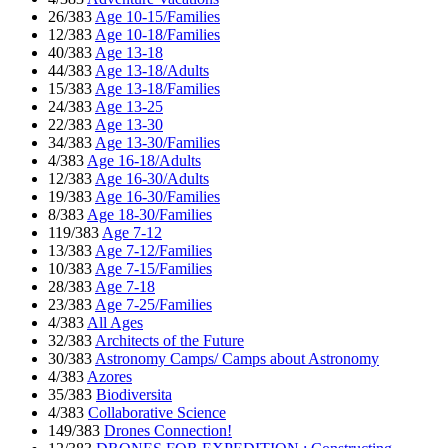
26/383
Age 10-15/Families
12/383
Age 10-18/Families
40/383
Age 13-18
44/383
Age 13-18/Adults
15/383
Age 13-18/Families
24/383
Age 13-25
22/383
Age 13-30
34/383
Age 13-30/Families
4/383
Age 16-18/Adults
12/383
Age 16-30/Adults
19/383
Age 16-30/Families
8/383
Age 18-30/Families
119/383
Age 7-12
13/383
Age 7-12/Families
10/383
Age 7-15/Families
28/383
Age 7-18
23/383
Age 7-25/Families
4/383
All Ages
32/383
Architects of the Future
30/383
Astronomy Camps/ Camps about Astronomy
4/383
Azores
35/383
Biodiversita
4/383
Collaborative Science
149/383
Drones Connection!