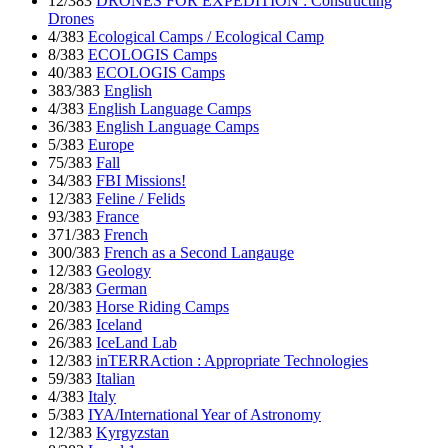
12/383
DRONES FOR EXPEDITION : Constructing
Drones
4/383
Ecological Camps / Ecological Camp
8/383
ECOLOGIS Camps
40/383
ECOLOGIS Camps
383/383
English
4/383
English Language Camps
36/383
English Language Camps
5/383
Europe
75/383
Fall
34/383
FBI Missions!
12/383
Feline / Felids
93/383
France
371/383
French
300/383
French as a Second Langauge
12/383
Geology
28/383
German
20/383
Horse Riding Camps
26/383
Iceland
26/383
IceLand Lab
12/383
inTERRAction : Appropriate Technologies
59/383
Italian
4/383
Italy
5/383
IYA/International Year of Astronomy
12/383
Kyrgyzstan