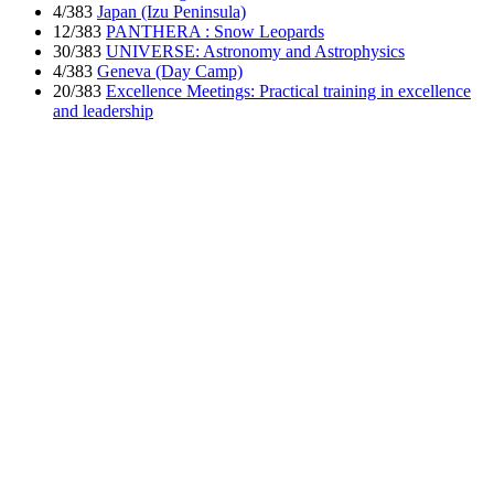
4/383
Japan (Izu Peninsula)
12/383
PANTHERA : Snow Leopards
30/383
UNIVERSE: Astronomy and Astrophysics
4/383
Geneva (Day Camp)
20/383
Excellence Meetings: Practical training in excellence
and leadership