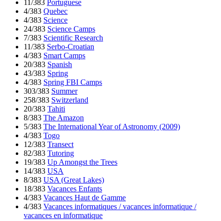
11/383
Portuguese
4/383
Quebec
4/383
Science
24/383
Science Camps
7/383
Scientific Research
11/383
Serbo-Croatian
4/383
Smart Camps
20/383
Spanish
43/383
Spring
4/383
Spring FBI Camps
303/383
Summer
258/383
Switzerland
20/383
Tahiti
8/383
The Amazon
5/383
The International Year of Astronomy (2009)
4/383
Togo
12/383
Transect
82/383
Tutoring
19/383
Up Amongst the Trees
14/383
USA
8/383
USA (Great Lakes)
18/383
Vacances Enfants
4/383
Vacances Haut de Gamme
4/383
Vacances informatiques / vacances informatique /
vacances en informatique