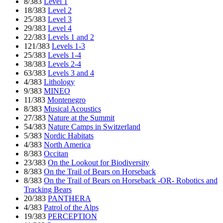
8/383
Level 1
18/383
Level 2
25/383
Level 3
29/383
Level 4
22/383
Levels 1 and 2
121/383
Levels 1-3
25/383
Levels 1-4
38/383
Levels 2-4
63/383
Levels 3 and 4
4/383
Lithology
9/383
MINEO
11/383
Montenegro
8/383
Musical Acoustics
27/383
Nature at the Summit
54/383
Nature Camps in Switzerland
5/383
Nordic Habitats
4/383
North America
8/383
Occitan
23/383
On the Lookout for Biodiversity
8/383
On the Trail of Bears on Horseback
8/383
On the Trail of Bears on Horseback -OR- Robotics and
Tracking Bears
20/383
PANTHERA
4/383
Patrol of the Alps
19/383
PERCEPTION