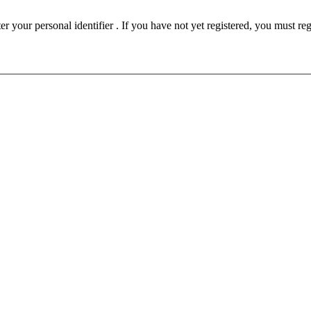
ust be registered before participating in this forum. Please enter your personal identifier . If you have not yet registered, you must